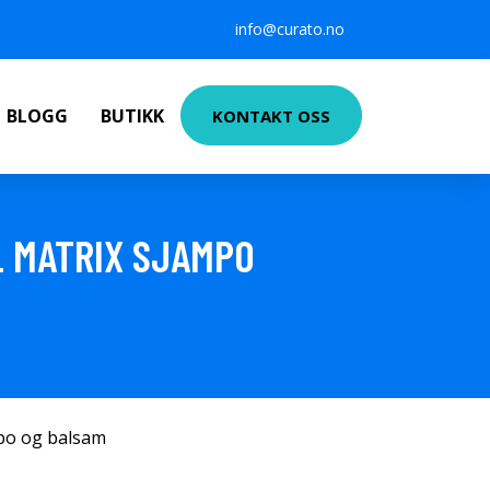
info@curato.no
BLOGG
BUTIKK
KONTAKT OSS
L MATRIX SJAMPO
po og balsam