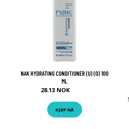
NAK HYDRATING CONDITIONER (U) (O) 100
ML
28.13 NOK
31.25 NOK
KJØP NÅ