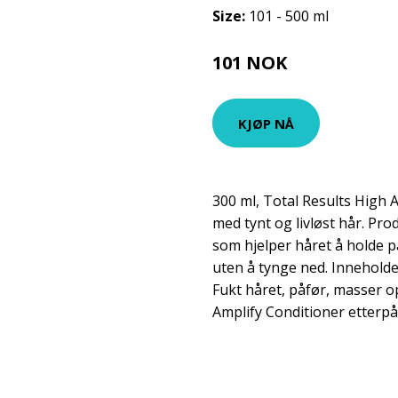
Size:
101 - 500 ml
101 NOK
135 NOK
KJØP NÅ
300 ml, Total Results High
med tynt og livløst hår. Pr
som hjelper håret å holde 
uten å tynge ned. Inneholde
Fukt håret, påfør, masser o
Amplify Conditioner etterpå