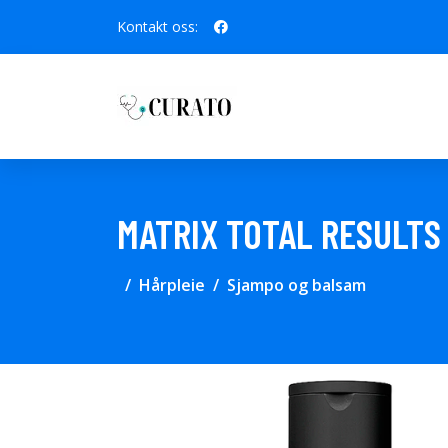
Kontakt oss:
MATRIX TOTAL RESULTS
Hårpleie
Sjampo og balsam