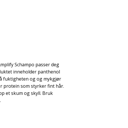
 Amplify Schampo passer deg
oduktet inneholder panthenol
på fuktigheten og og mykgjør
r protein som styrker fint hår.
pp et skum og skyll. Bruk
.