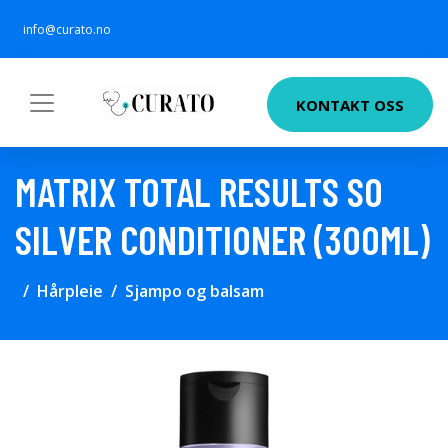
info@curato.no
KONTAKT OSS
MATRIX TOTAL RESULTS SO
SILVER CONDITIONER (300ML)
Hårpleie
Sjampo og balsam