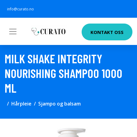
info@curato.no
KONTAKT OSS
MILK SHAKE INTEGRITY
NOURISHING SHAMPOO 1000
ML
Hårpleie
Sjampo og balsam