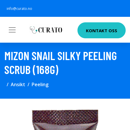
info@curato.no
KONTAKT OSS
MIZON SNAIL SILKY PEELING
SCRUB (168G)
Ansikt
Peeling