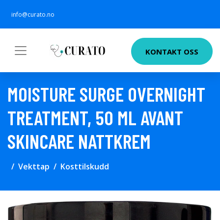
info@curato.no
KONTAKT OSS
MOISTURE SURGE OVERNIGHT
TREATMENT, 50 ML AVANT
SKINCARE NATTKREM
Vekttap
Kosttilskudd