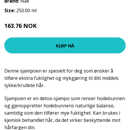
Brand:
Nak
Size:
250.00 ml
163.76 NOK
181.95 NOK
KJØP NÅ
Denne sjampoen er spesielt for deg som ønsker å
tilføre ekstra fuktighet og mykgjøring til ditt middels
tykke/krullete hår.
Sjampoen er en detox-sjampo som renser hodebunnen
og gjenoppretter hodebunnens naturlige balanse,
samtidig som den tilfører mye fuktighet. Kan brukes i
kjemisk behandlet hår, da det virker beskyttende mot
hårfargen din.