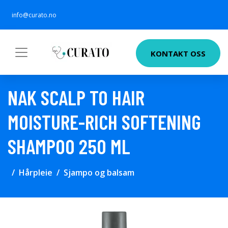
info@curato.no
KONTAKT OSS
NAK SCALP TO HAIR
MOISTURE-RICH SOFTENING
SHAMPOO 250 ML
Hårpleie
Sjampo og balsam