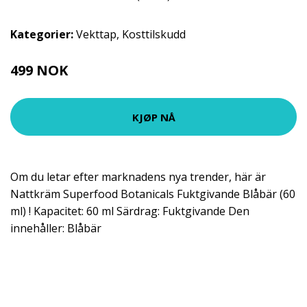
Kategorier:
Vekttap
,
Kosttilskudd
499 NOK
KJØP NÅ
Om du letar efter marknadens nya trender, här är
Nattkräm Superfood Botanicals Fuktgivande Blåbär (60
ml) ! Kapacitet: 60 ml Särdrag: Fuktgivande Den
innehåller: Blåbär