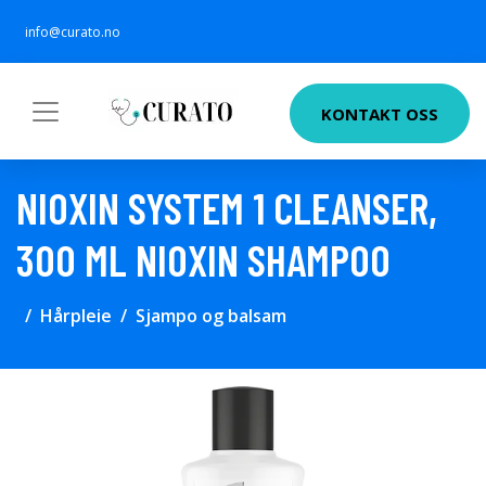
info@curato.no
KONTAKT OSS
NIOXIN SYSTEM 1 CLEANSER,
300 ML NIOXIN SHAMPOO
Hårpleie
Sjampo og balsam