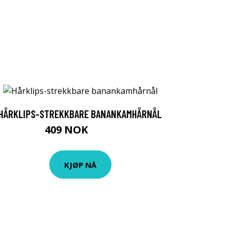
HÅRKLIPS-STREKKBARE BANANKAMHÅRNÅL
409 NOK
532 NOK
KJØP NÅ