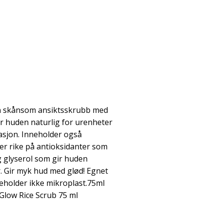
en skånsom ansiktsskrubb med
r huden naturlig for urenheter
tasjon. Inneholder også
r rike på antioksidanter som
 glyserol som gir huden
. Gir myk hud med glød! Egnet
neholder ikke mikroplast.75ml
Glow Rice Scrub 75 ml