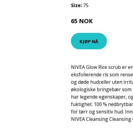
Size:
75
65 NOK
KJØP NÅ
NIVEA Glow Rice scrub er 
eksfolierende ris som rense
og døde hudceller uten irri
økologiske bringebær som e
har legende egenskaper, og
fuktighet. 100 % nedbrytbar
for tørr og sensitiv hud. In
NIVEA Cleansing Cleansing 