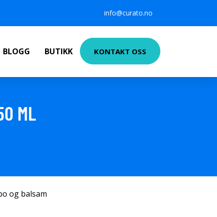
info@curato.no
BLOGG
BUTIKK
KONTAKT OSS
50 ML
po og balsam