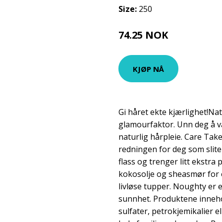
Size:
250
74.25 NOK
99 NOK
KJØP NÅ
Gi håret ekte kjærlighet!Na
glamourfaktor. Unn deg å 
naturlig hårpleie. Care Tak
redningen for deg som slit
flass og trenger litt ekstra 
kokosolje og sheasmør for ek
livløse tupper. Noughty er 
sunnhet. Produktene inneh
sulfater, petrokjemikalier e