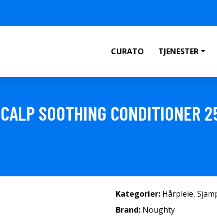
CURATO
TJENESTER
CALP SOOTHING CONDITIONER 2
Kategorier:
Hårpleie
,
Sjam
Brand:
Noughty