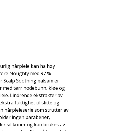
turlig hårpleie kan ha høy
være Noughty med 97 %
er Scalp Soothing balsam er
er med tørr hodebunn, kløe og
pleie. Lindrende ekstrakter av
stra fuktighet til slitte og
en hårpleieserie som strutter av
older ingen parabener,
ller silikoner og kan brukes av