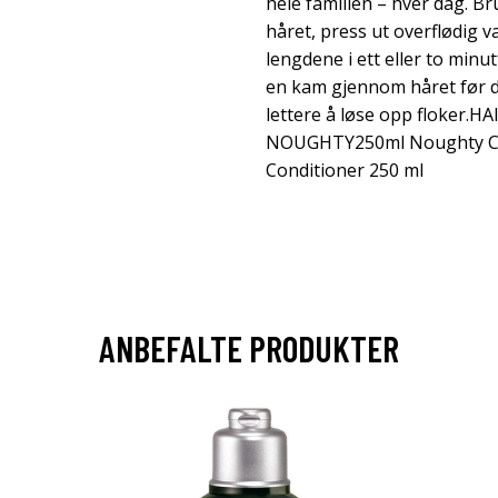
hele familien – hver dag. Br
håret, press ut overflødig v
lengdene i ett eller to minu
en kam gjennom håret før du 
lettere å løse opp floker
NOUGHTY250ml Noughty Car
Conditioner 250 ml
ANBEFALTE PRODUKTER