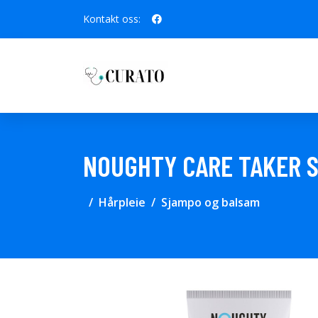
Kontakt oss:
NOUGHTY CARE TAKER S
Hårpleie
Sjampo og balsam