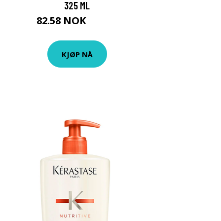
325 ML
82.58 NOK
91.75 NOK
KJØP NÅ