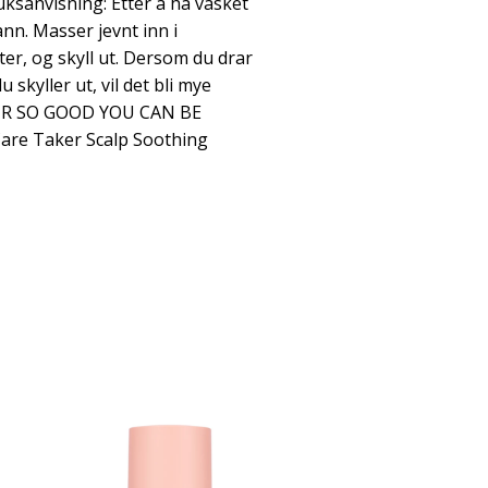
uksanvisning: Etter å ha vasket
ann. Masser jevnt inn i
tter, og skyll ut. Dersom du drar
skyller ut, vil det bli mye
.HAIR SO GOOD YOU CAN BE
e Taker Scalp Soothing