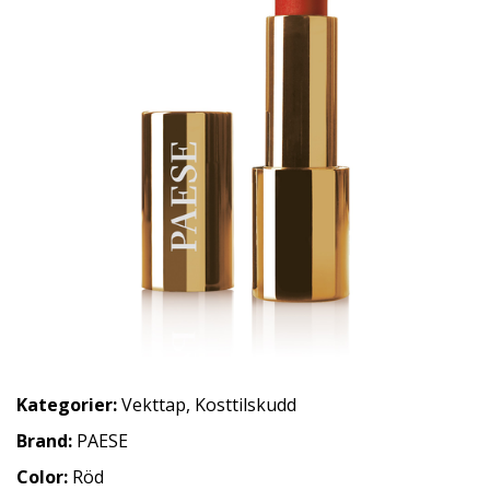
Kategorier:
Vekttap
,
Kosttilskudd
Brand:
PAESE
Color:
Röd