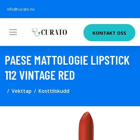
info@curato.no
KONTAKT OSS
PAESE MATTOLOGIE LIPSTICK
112 VINTAGE RED
Vekttap
Kosttilskudd