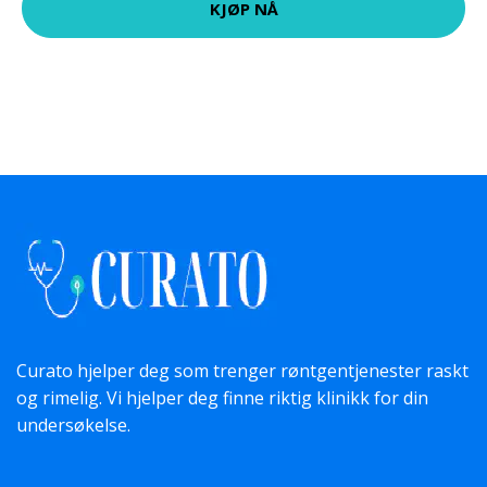
KJØP NÅ
Curato hjelper deg som trenger røntgentjenester raskt
og rimelig. Vi hjelper deg finne riktig klinikk for din
undersøkelse.