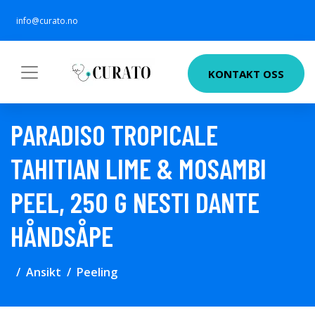
info@curato.no
KONTAKT OSS
PARADISO TROPICALE
TAHITIAN LIME & MOSAMBI
PEEL, 250 G NESTI DANTE
HÅNDSÅPE
Ansikt
Peeling