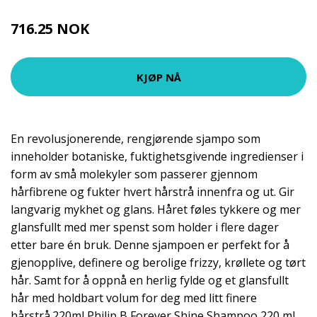
716.25 NOK
955 NOK
KJØP NÅ
En revolusjonerende, rengjørende sjampo som
inneholder botaniske, fuktighetsgivende ingredienser i
form av små molekyler som passerer gjennom
hårfibrene og fukter hvert hårstrå innenfra og ut. Gir
langvarig mykhet og glans. Håret føles tykkere og mer
glansfullt med mer spenst som holder i flere dager
etter bare én bruk. Denne sjampoen er perfekt for å
gjenopplive, definere og berolige frizzy, krøllete og tørt
hår. Samt for å oppnå en herlig fylde og et glansfullt
hår med holdbart volum for deg med litt finere
hårstrå.220ml Philip B Forever Shine Shampoo 220 ml