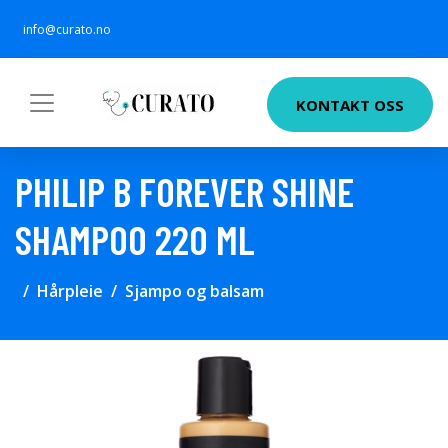
info@curato.no
KONTAKT OSS
PHILIP B FOREVER SHINE
SHAMPOO 220 ML
Hårpleie
Sjampo og balsam