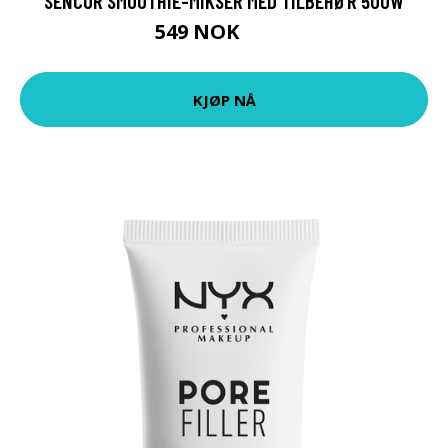
SENCOR SMOOTHIE-MIKSER MED TILBEHØR 500W
549 NOK
699 NOK
KJØP NÅ