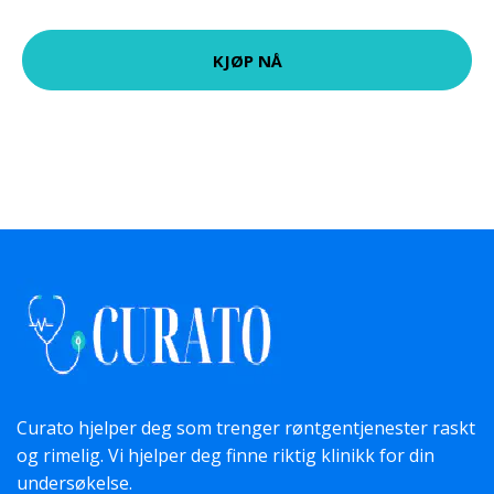
KJØP NÅ
Curato hjelper deg som trenger røntgentjenester raskt
og rimelig. Vi hjelper deg finne riktig klinikk for din
undersøkelse.