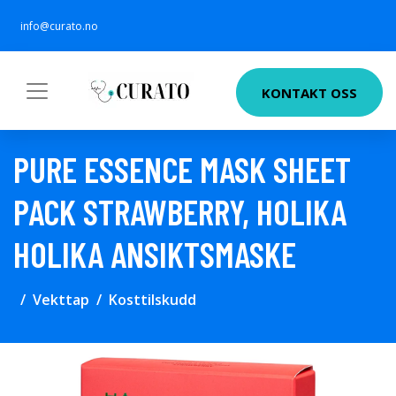
info@curato.no
KONTAKT OSS
PURE ESSENCE MASK SHEET
PACK STRAWBERRY, HOLIKA
HOLIKA ANSIKTSMASKE
Vekttap
Kosttilskudd