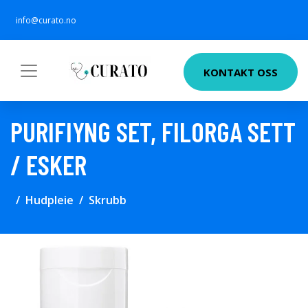
info@curato.no
KONTAKT OSS
PURIFIYNG SET, FILORGA SETT
/ ESKER
Hudpleie
Skrubb