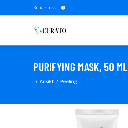
Kontakt oss:
PURIFYING MASK, 50 M
Ansikt
Peeling