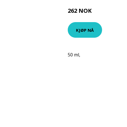
262 NOK
349 NOK
KJØP NÅ
50 ml,