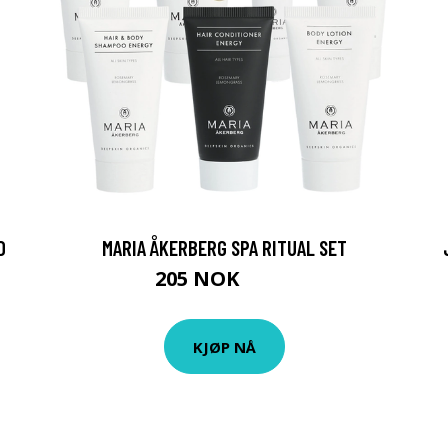
D
MARIA ÅKERBERG SPA RITUAL SET
205 NOK
236 NOK
KJØP NÅ