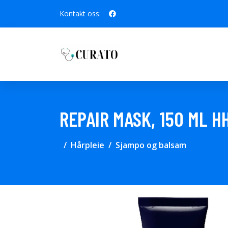
Kontakt oss:
REPAIR MASK, 150 ML 
Hårpleie
Sjampo og balsam