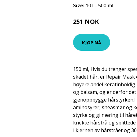
Size:
101 - 500 ml
251 NOK
335 NOK
KJØP NÅ
150 ml, Hvis du trenger spesi
skadet hår, er Repair Mask 
høyere andel keratinholdig
og balsam, og er derfor det
gjenoppbygge hårstyrken.I t
aminosyrer, sheasmør og kok
styrke og gi næring til håre
knekte hårstrå og splittede
i kjernen av hårstrået og 30