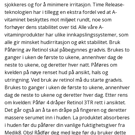
sjokkeres og for å minimere irritasjon. Time Release-
teknologien har i tillegg en ekstra fordel ved at A-
vitaminet beskyttes mot miljøet rundt, noe som
forhøyer dens stabilitet over tid. Alle våre A-
vitaminprodukter har ulike innkapslingssystemer, som
alle gir minsket hudirritasjon og økt stabilitet. Bruk
Påføring av Retinol skal påbegynnes gradvis. Brukes to
ganger i uken de første to ukene, annenhver dag de
neste to ukene, og deretter hver natt. Påføres om
kvelden på nøye renset hud på ansikt, hals og
utringning. Ved bruk av retinol må du starte gradvis.
Brukes to ganger i uken de første to ukene, annenhver
dag de neste to ukene og deretter hver dag. Etter rens
om kvelden: Påfør 4 dråper Retinol 3TR rett i ansiktet.
Det går også an å ta en dråpe på fingeren og deretter
massere serumet inn i huden. La produktet absorberes
i huden før du påfører din vanlige fuktighetsgiver fra
Medik8. Obs! Rådfør deg med lege før du bruker dette