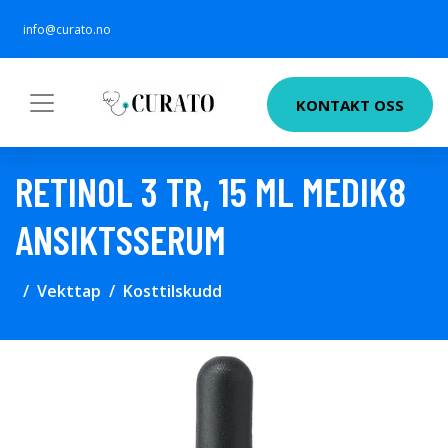
info@curato.no
KONTAKT OSS
RETINOL 3 TR, 15 ML MEDIK8
ANSIKTSSERUM
Vekttap
Kosttilskudd