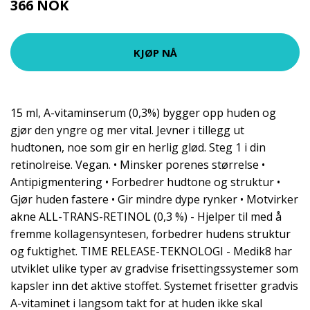
366 NOK
KJØP NÅ
15 ml, A-vitaminserum (0,3%) bygger opp huden og
gjør den yngre og mer vital. Jevner i tillegg ut
hudtonen, noe som gir en herlig glød. Steg 1 i din
retinolreise. Vegan. • Minsker porenes størrelse •
Antipigmentering • Forbedrer hudtone og struktur •
Gjør huden fastere • Gir mindre dype rynker • Motvirker
akne ALL-TRANS-RETINOL (0,3 %) - Hjelper til med å
fremme kollagensyntesen, forbedrer hudens struktur
og fuktighet. TIME RELEASE-TEKNOLOGI - Medik8 har
utviklet ulike typer av gradvise frisettingssystemer som
kapsler inn det aktive stoffet. Systemet frisetter gradvis
A-vitaminet i langsom takt for at huden ikke skal