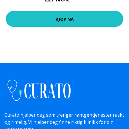
294 NOK
KJØP NÅ
Curato hjelper deg som trenger røntgentjenester raskt
og rimelig. Vi hjelper deg finne riktig klinikk for din