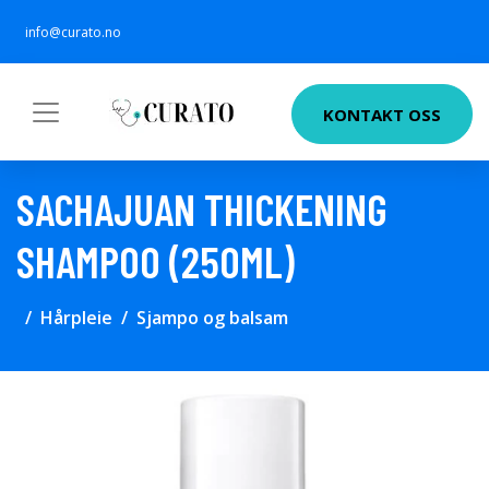
info@curato.no
KONTAKT OSS
SACHAJUAN THICKENING
SHAMPOO (250ML)
Hårpleie
Sjampo og balsam