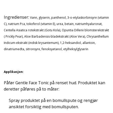
Ingredienser:
Vann, glyserin, panthenol, 3-o-etylaskorbinsyre (vitamin
C), natrium Pca, tokoferol (vitamin E), urea, betain, natriumhyaluronat,
Centella Asiatica rotekstrakt (Gotu Kola), Opuntia Dillenii blomsterekstrakt
( Prickly Pear), Aloe Barbadensis-bladekstrakt (Aloe Vera), Chrysanthellum
Indicum-ekstrakt (indisk krysantemum), 1,2-heksandiol, allantoin,
dinatriumedta, sitronsyre, fenoksyetanol, etylheksylglyserin
Applikasjon:
Påfør Gentle Face Tonic på renset hud. Produktet kan
deretter påføres på to måter:
Spray produktet på en bomullspute og rengjør
ansiktet forsiktig med bomullsputen.