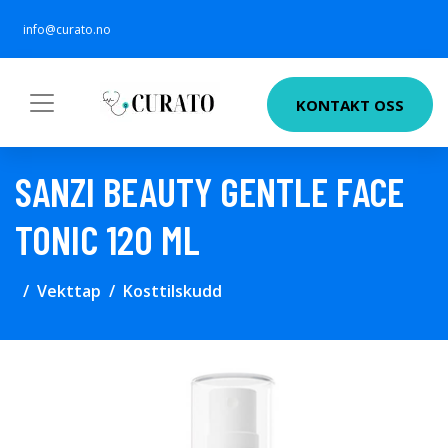
info@curato.no
KONTAKT OSS
SANZI BEAUTY GENTLE FACE
TONIC 120 ML
Vekttap
Kosttilskudd