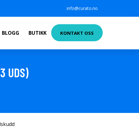
info@curato.no
BLOGG
BUTIKK
KONTAKT OSS
3 UDS)
ilskudd