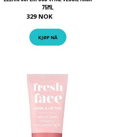
75ML
329 NOK
435 NOK
KJØP NÅ