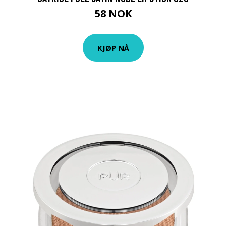
58 NOK
KJØP NÅ