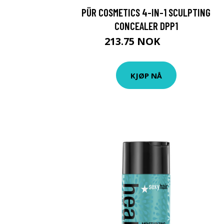
PÜR COSMETICS 4-IN-1 SCULPTING
CONCEALER DPP1
213.75 NOK
285 NOK
KJØP NÅ