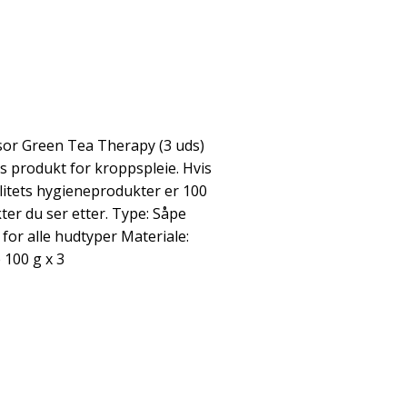
or Green Tea Therapy (3 uds)
ts produkt for kroppspleie. Hvis
litets hygieneprodukter er 100
r du ser etter. Type: Såpe
for alle hudtyper Materiale:
 100 g x 3