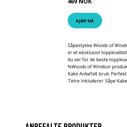
469 NOK
KJØP NÅ
Såpestykke Woods of Winds
er et eksklusivt toppkvalite
du ser for de beste toppkva
%Woods of Windsor produkte
Kake Anbefalt bruk: Perfekt 
Tetre Inkluderer: Såpe Kake
ANBEFALTE PRODUKTER