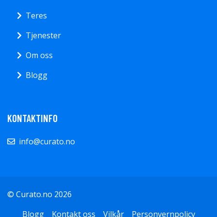
Teres
Tjenester
Om oss
Blogg
KONTAKTINFO
info@curato.no
© Curato.no 2026
Blogg
Kontakt oss
Vilkår
Personvernpolicy