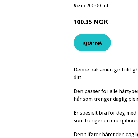
Size:
200.00 ml
100.35 NOK
111.5 NOK
KJØP NÅ
Denne balsamen gir fuktighe
ditt.
Den passer for alle hårtyper
hår som trenger daglig plei
Er spesielt bra for deg med
som trenger en energiboost
Den tilfører håret den dagl