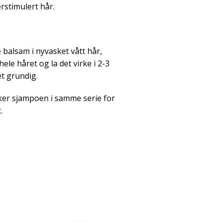
erstimulert hår.
balsam i nyvasket vått hår,
e håret og la det virke i 2-3
et grundig.
ruker sjampoen i samme serie for
.