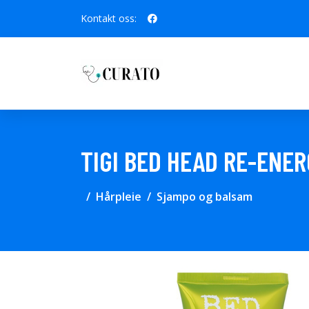
Kontakt oss:
TIGI BED HEAD RE-ENER
Hårpleie
Sjampo og balsam