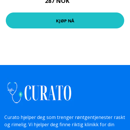
287 NOK
359 NOK
KJØP NÅ
Curato hjelper deg som trenger røntgentjenester raskt
og rimelig. Vi hjelper deg finne riktig klinikk for din