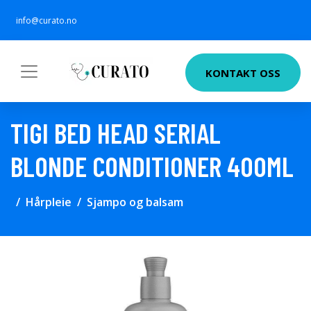
info@curato.no
KONTAKT OSS
TIGI BED HEAD SERIAL
BLONDE CONDITIONER 400ML
Hårpleie
Sjampo og balsam