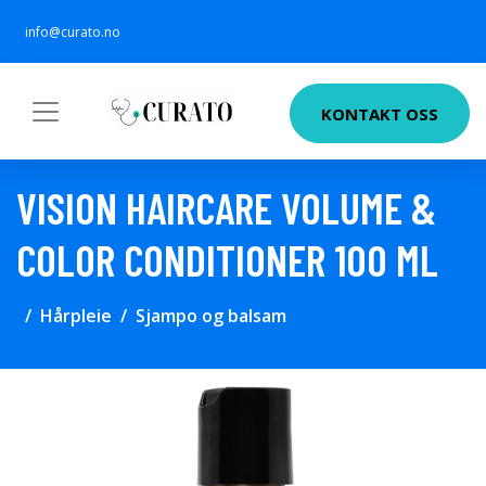
info@curato.no
KONTAKT OSS
VISION HAIRCARE VOLUME &
COLOR CONDITIONER 100 ML
Hårpleie
Sjampo og balsam