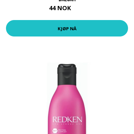
44 NOK
59 NOK
KJØP NÅ