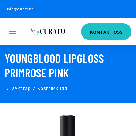
info@curato.no
KONTAKT OSS
YOUNGBLOOD LIPGLOSS
PRIMROSE PINK
Vekttap
Kosttilskudd