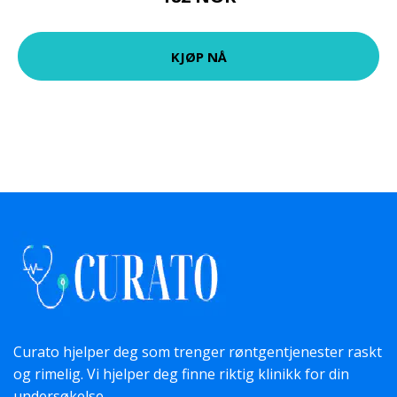
KJØP NÅ
Curato hjelper deg som trenger røntgentjenester raskt
og rimelig. Vi hjelper deg finne riktig klinikk for din
undersøkelse.