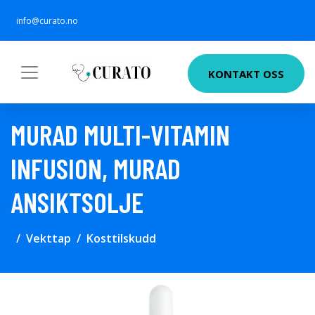
info@curato.no
KONTAKT OSS
MURAD MULTI-VITAMIN
INFUSION, MURAD
ANSIKTSOLJE
Vekttap
Kosttilskudd